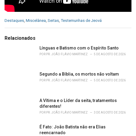
C
Destaques
,
Miscelânea
,
Seitas
,
Testemunhas de Jeová
a
t
e
Relacionados
g
o
Línguas e Batismo com o Espírito Santo
r
POR
PR. JOÃO FLÁVIO MARTINEZ
5 DE AGOSTO DE 2026
i
e
s
Segundo a Bíblia, os mortos não voltam
:
POR
PR. JOÃO FLÁVIO MARTINEZ
5 DE AGOSTO DE 2026
A Vítima e o Líder da seita, tratamentos
diferentes!
POR
PR. JOÃO FLÁVIO MARTINEZ
3 DE AGOSTO DE 2026
É Fato: João Batista não era Elias
reencarnado