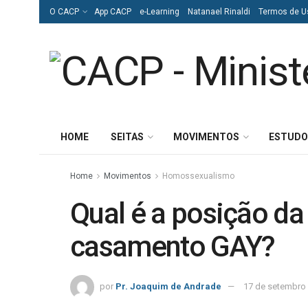
O CACP
App CACP
e-Learning
Natanael Rinaldi
Termos de U
HOME
SEITAS
MOVIMENTOS
ESTUDO
Home
Movimentos
Homossexualismo
Qual é a posição da 
casamento GAY?
por
Pr. Joaquim de Andrade
17 de setembro