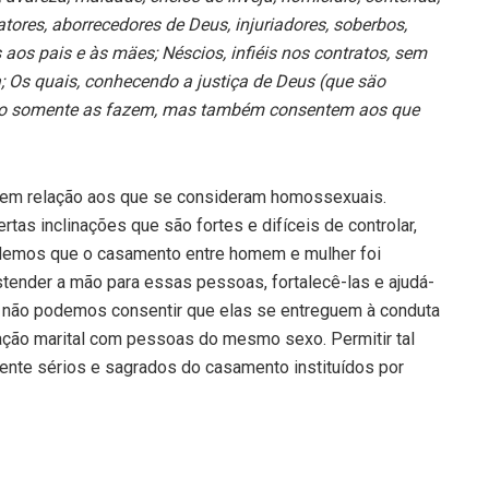
ores, aborrecedores de Deus, injuriadores, soberbos,
aos pais e às mäes; Néscios, infiéis nos contratos, sem
ia; Os quais, conhecendo a justiça de Deus (que säo
 näo somente as fazem, mas também consentem aos que
em relação aos que se consideram homossexuais.
s inclinações que são fortes e difíceis de controlar,
demos que o casamento entre homem e mulher foi
tender a mão para essas pessoas, fortalecê-las e ajudá-
 não podemos consentir que elas se entreguem à conduta
uação marital com pessoas do mesmo sexo. Permitir tal
nte sérios e sagrados do casamento instituídos por