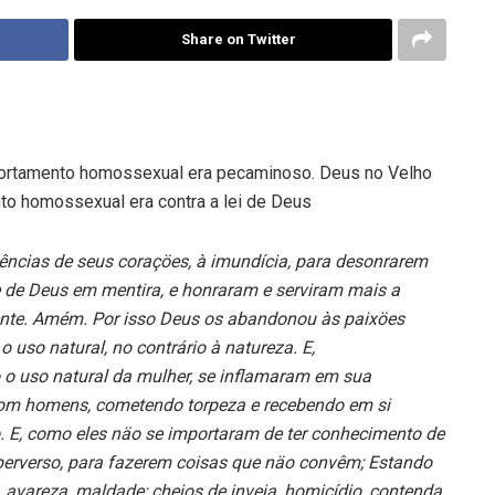
Share on Twitter
portamento homossexual era pecaminoso. Deus no Velho
nto homossexual era contra a lei de Deus
ncias de seus coraçöes, à imundícia, para desonrarem
e de Deus em mentira, e honraram e serviram mais a
mente. Amém. Por isso Deus os abandonou às paixöes
uso natural, no contrário à natureza. E,
 uso natural da mulher, se inflamaram em sua
om homens, cometendo torpeza e recebendo em si
 E, como eles näo se importaram de ter conhecimento de
erverso, para fazerem coisas que näo convêm; Estando
a, avareza, maldade; cheios de inveja, homicídio, contenda,