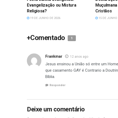
Evangelização ou Mistura
Muçulmana 
Religiosa?
Cristãos
19 DE JUNHO DE 2026
15 DE JUNHO 
+Comentado
1
Frankmar
12 anos ago
Jesus ensinou a União só entre um Hom
que casamento GAY é Contrario a Doutri
Bíblia.
Responder
Deixe um comentário