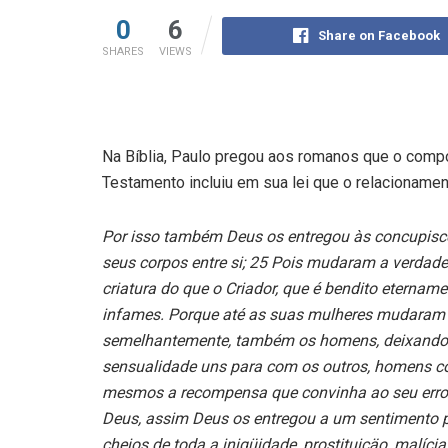
0
6
Share on Facebook
SHARES
VIEWS
Na Bíblia, Paulo pregou aos romanos que o com
Testamento incluiu em sua lei que o relacioname
Por isso também Deus os entregou às concupiscê
seus corpos entre si; 25 Pois mudaram a verdad
criatura do que o Criador, que é bendito eterna
infames. Porque até as suas mulheres mudaram o 
semelhantemente, também os homens, deixando o
sensualidade uns para com os outros, homens c
mesmos a recompensa que convinha ao seu erro.
Deus, assim Deus os entregou a um sentimento p
cheios de toda a iniqüidade, prostituiçäo, malíci