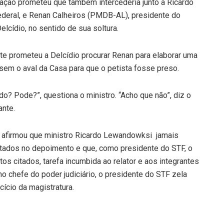
cação prometeu que também intercederia junto a Ricardo
deral, e Renan Calheiros (PMDB-AL), presidente do
lcídio, no sentido de sua soltura.
e prometeu a Delcídio procurar Renan para elaborar uma
em o aval da Casa para que o petista fosse preso.
? Pode?”, questiona o ministro. “Acho que não”, diz o
ante.
 afirmou que ministro Ricardo Lewandowksi jamais
itados no depoimento e que, como presidente do STF, o
os citados, tarefa incumbida ao relator e aos integrantes
o chefe do poder judiciário, o presidente do STF zela
ício da magistratura.