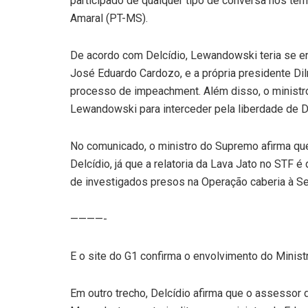
participado de qualquer tipo de conversa nos te
Amaral (PT-MS).
De acordo com Delcídio, Lewandowski teria se en
José Eduardo Cardozo, e a própria presidente Di
processo de impeachment. Além disso, o ministro
Lewandowski para interceder pela liberdade de D
No comunicado, o ministro do Supremo afirma qu
Delcídio, já que a relatoria da Lava Jato no STF 
de investigados presos na Operação caberia à S
————-
E o site do G1 confirma o envolvimento do Minist
Em outro trecho, Delcídio afirma que o assesso