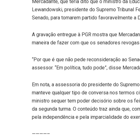
Mercadante, que teria dito que o ministro da Edu
Lewandowski, presidente do Supremo Tribunal Fe
Senado, para tomarem partido favoravelmente a De
A gravação entregue à PGR mostra que Mercadant
maneira de fazer com que os senadores revogass
“Por que é que não pede reconsideração ao Senado
assessor. “Em política, tudo pode”, disse Mercad
Em nota, a assessoria do presidente do Supremo
manteve qualquer tipo de conversa nos termos c
ministro sequer tem poder decisório sobre os feit
da segunda turma. O conteúdo traz ainda que, com
pela independência e pela imparcialidade do exerc
————–