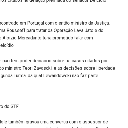
rmos citados na delação premiada do senador Delcídio
contrado em Portugal com o então ministro da Justiça,
lma Rousseff para tratar da Operação Lava Jato e do
 Aloizio Mercadante teria prometido falar com
elcídio.
e não tem poder decisório sobre os casos citados por
é do ministro Teori Zavascki, e as decisões sobre liberdade
egunda Turma, da qual Lewandowski não faz parte.
ro do STF:
r dele também gravou uma conversa com o assessor de