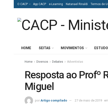
O CACP
App CACP
e-Learning
Natanael Rinaldi
Termos de U
HOME
SEITAS
MOVIMENTOS
ESTUDO
Home
Diversos
Debates
Adventistas
Resposta ao Profº R
Miguel
por
Artigo compilado
27 de maio de 2019
e