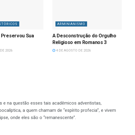
STÓRICOS
ARMINIANISMO
 Preservou Sua
A Desconstrução do Orgulho
Religioso em Romanos 3
DE 2026
4 DE AGOSTO DE 2026
tas e na questão esses tais acadêmicos adventistas,
alíptica, a quem chamam de “espírito profecia”, e vivem
ipse, onde eles são o “remanescente”.