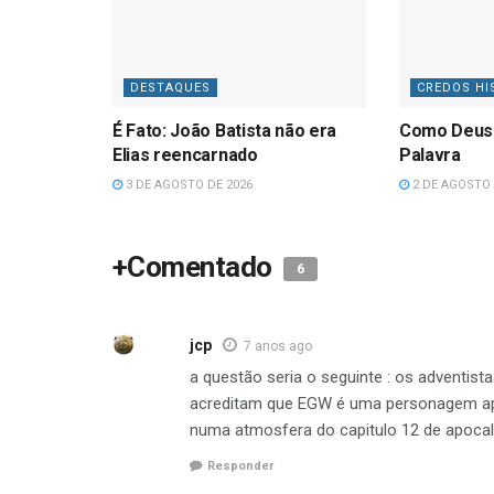
DESTAQUES
CREDOS HI
É Fato: João Batista não era
Como Deus
Elias reencarnado
Palavra
3 DE AGOSTO DE 2026
2 DE AGOSTO 
+Comentado
6
jcp
7 anos ago
a questão seria o seguinte : os adventis
acreditam que EGW é uma personagem apoc
numa atmosfera do capitulo 12 de apocal
Responder