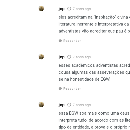
jcp
7 anos ago
eles acreditam na “inspiração” divina
literatura inerrante e interpretativa 
adventistas vão acreditar que pau é 
Responder
jcp
7 anos ago
esses acadêmicos adventistas acre
cousa algumas das asseverações que
se na honestidade de EGW.
Responder
jcp
7 anos ago
essa EGW soa mais como uma deusa 
interpreta tudo, de acordo com as li
tipo de entidade, a prova é o próprio