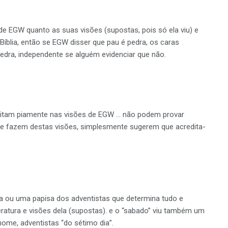
 de EGW quanto as suas visões (supostas, pois só ela viu) e
da Bíblia, então se EGW disser que pau é pedra, os caras
pedra, independente se alguém evidenciar que não.
ditam piamente nas visões de EGW … não podem provar
 fazem destas visões, simplesmente sugerem que acredita-
ou uma papisa dos adventistas que determina tudo e
teratura e visões dela (supostas). e o “sabado” viu também um
 nome, adventistas “do sétimo dia”.