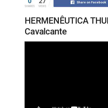
0
27
Share on Facebook
SHARES
VIEWS
HERMENÊUTICA THUN
Cavalcante