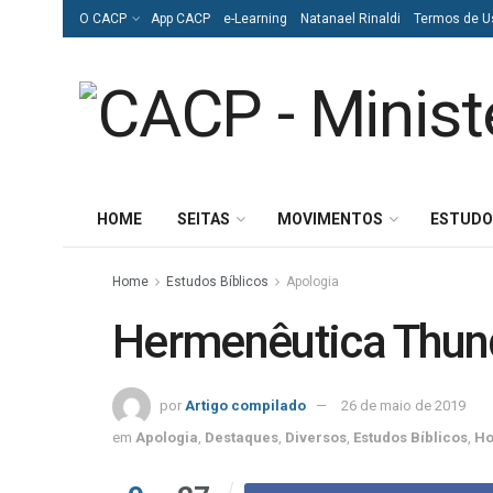
O CACP
App CACP
e-Learning
Natanael Rinaldi
Termos de U
HOME
SEITAS
MOVIMENTOS
ESTUDO
Home
Estudos Bíblicos
Apologia
Hermenêutica Thun
por
Artigo compilado
26 de maio de 2019
em
Apologia
,
Destaques
,
Diversos
,
Estudos Bíblicos
,
Ho