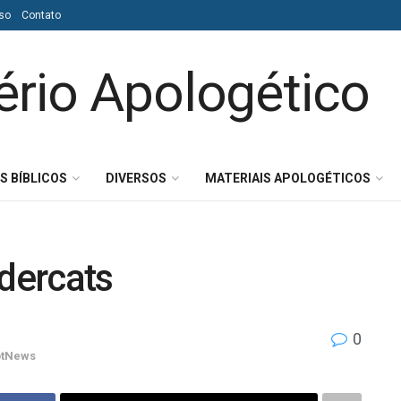
so
Contato
S BÍBLICOS
DIVERSOS
MATERIAIS APOLOGÉTICOS
dercats
0
tNews