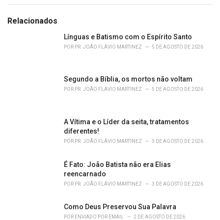
t
e
g
Relacionados
o
r
Línguas e Batismo com o Espírito Santo
i
POR
PR. JOÃO FLÁVIO MARTINEZ
5 DE AGOSTO DE 2026
e
s
:
Segundo a Bíblia, os mortos não voltam
POR
PR. JOÃO FLÁVIO MARTINEZ
5 DE AGOSTO DE 2026
A Vítima e o Líder da seita, tratamentos
diferentes!
POR
PR. JOÃO FLÁVIO MARTINEZ
3 DE AGOSTO DE 2026
É Fato: João Batista não era Elias
reencarnado
POR
PR. JOÃO FLÁVIO MARTINEZ
3 DE AGOSTO DE 2026
Como Deus Preservou Sua Palavra
POR
ENVIADO POR EMAIL
2 DE AGOSTO DE 2026