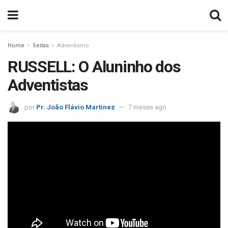
Home
Seitas
Adventismo
RUSSELL: O Aluninho dos
Adventistas
por
Pr. João Flávio Martinez
7 meses ago