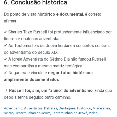
6. Conclusão histórica
Do ponto de vista
histórico e documental
, é correto
afirmar:
✔ Charles Taze Russell foi profundamente influenciado por
líderes e doutrinas adventistas
✔ As Testemunhas de Jeová herdaram conceitos centrais
do adventismo do século XIX
✔ A Igreja Adventista do Sétimo Dia não fundou Russell,
mas compartilha a mesma matriz teológica
✔ Negar esse vínculo é
negar fatos históricos
amplamente documentados
📌
Russell foi, sim, um “aluno” do adventismo
, ainda que
depois tenha seguido outro caminho.
C
Adventismo
,
Adventistas
,
Debates
,
Destaques
,
Histórico
,
Miscelânea
,
a
Seitas
,
Testemunhas de Jeová
,
Testemunhas de Jeová
,
Video