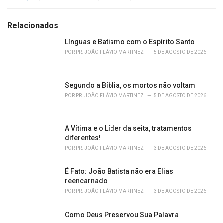
a
t
e
Relacionados
g
o
Línguas e Batismo com o Espírito Santo
r
POR
PR. JOÃO FLÁVIO MARTINEZ
5 DE AGOSTO DE 2026
i
e
s
Segundo a Bíblia, os mortos não voltam
:
POR
PR. JOÃO FLÁVIO MARTINEZ
5 DE AGOSTO DE 2026
A Vítima e o Líder da seita, tratamentos
diferentes!
POR
PR. JOÃO FLÁVIO MARTINEZ
3 DE AGOSTO DE 2026
É Fato: João Batista não era Elias
reencarnado
POR
PR. JOÃO FLÁVIO MARTINEZ
3 DE AGOSTO DE 2026
Como Deus Preservou Sua Palavra