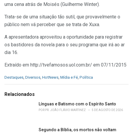
uma cena atrás de Moisés (Guilherme Winter).
Trata-se de uma situação tão sutil, que provavelmente o
público nem vá perceber que se trata de Xuxa.
A apresentadora aproveitou a oportunidade para registrar
os bastidores da novela para o seu programa que irá ao ar
dia 16.
Extraído em http://tvefamosos.uol.com.br/ em 07/11/2015
C
Destaques
,
Diversos
,
HotNews
,
Mídia e Fé
,
Política
a
t
e
Relacionados
g
o
Línguas e Batismo com o Espírito Santo
r
POR
PR. JOÃO FLÁVIO MARTINEZ
5 DE AGOSTO DE 2026
i
e
s
Segundo a Bíblia, os mortos não voltam
: