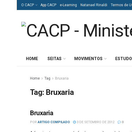
O CACP
App CACP
e-Learning
Natanael Rinaldi
Termos de U
HOME
SEITAS
MOVIMENTOS
ESTUDO
Home
Tag
Bruxaria
Tag:
Bruxaria
Bruxaria
BRUXARIA
POR
ARTIGO COMPILADO
3 DE SETEMBRO DE 2012
0