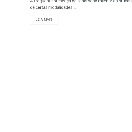
A freqüente presença do fenômeno milenar da bruxaria
de certas modalidades ...
DETAILS
LEIA MAIS