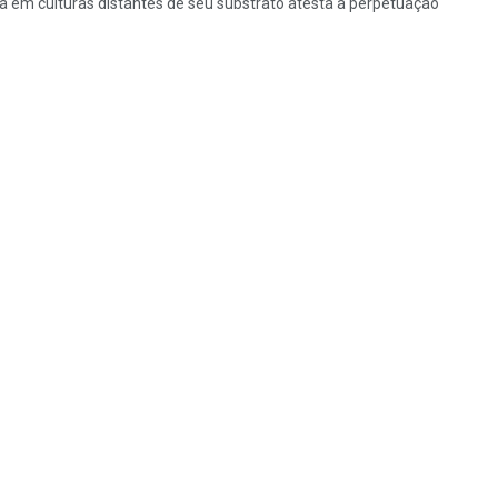
 em culturas distantes de seu substrato atesta a perpetuação