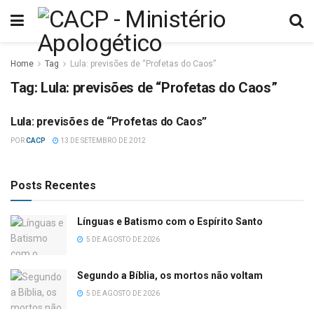
Home
Tag
Lula: previsões de “Profetas do Caos”
Tag:
Lula: previsões de “Profetas do Caos”
Lula: previsões de “Profetas do Caos”
ESTUDOS BÍBLICOS
POR
CACP
13 DE SETEMBRO DE 2012
Posts Recentes
Línguas e Batismo com o Espírito Santo
5 DE AGOSTO DE 2026
Segundo a Bíblia, os mortos não voltam
5 DE AGOSTO DE 2026