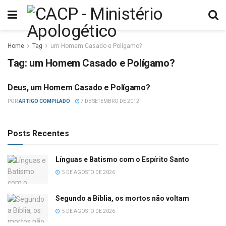
Home
Tag
um Homem Casado e Polígamo?
Tag:
um Homem Casado e Polígamo?
Deus, um Homem Casado e Polígamo?
MORMONISMO
POR
ARTIGO COMPILADO
7 DE SETEMBRO DE 2012
Posts Recentes
Línguas e Batismo com o Espírito Santo
5 DE AGOSTO DE 2026
Segundo a Bíblia, os mortos não voltam
5 DE AGOSTO DE 2026