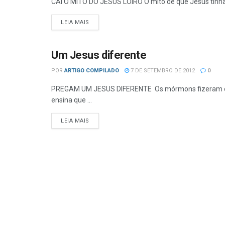
CAI O MITO DO JESUS LOIRO O mito de que Jesus tinha ca
DETAILS
LEIA MAIS
Um Jesus diferente
MORMONISMO
POR
ARTIGO COMPILADO
7 DE SETEMBRO DE 2012
0
PREGAM UM JESUS DIFERENTE Os mórmons fizeram com
ensina que ...
DETAILS
LEIA MAIS