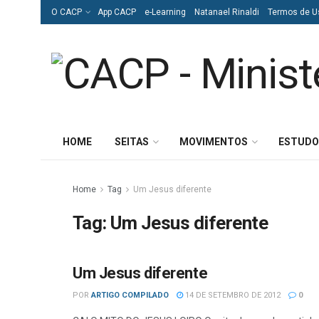
O CACP
App CACP
e-Learning
Natanael Rinaldi
Termos de U
HOME
SEITAS
MOVIMENTOS
ESTUDO
Home
Tag
Um Jesus diferente
Tag:
Um Jesus diferente
Um Jesus diferente
ESTUDOS BÍBLICOS
POR
ARTIGO COMPILADO
14 DE SETEMBRO DE 2012
0