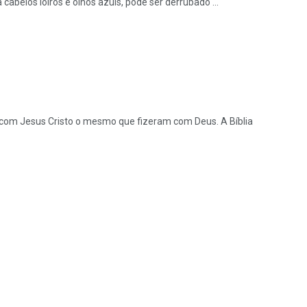
belos loiros e olhos azuis, pode ser derrubado ...
 Jesus Cristo o mesmo que fizeram com Deus. A Bíblia