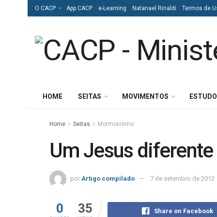
O CACP
App CACP
e-Learning
Natanael Rinaldi
Termos de U
HOME
SEITAS
MOVIMENTOS
ESTUDO
Home
Seitas
Mormonismo
Um Jesus diferente
por
Artigo compilado
7 de setembro de 2012
0
35
Share on Facebook