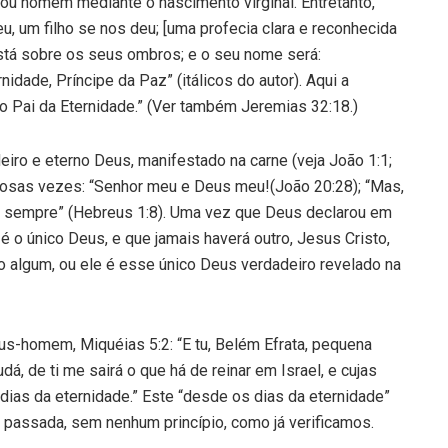
nou homem mediante o nascimento virginal. Entretanto,
, um filho se nos deu; [uma profecia clara e reconhecida
está sobre os seus ombros; e o seu nome será:
nidade, Príncipe da Paz” (itálicos do autor). Aqui a
o Pai da Eternidade.” (Ver também Jeremias 32:18.)
iro e eterno Deus, manifestado na carne (veja João 1:1;
osas vezes: “Senhor meu e Deus meu!(João 20:28); “Mas,
o o sempre” (Hebreus 1:8). Uma vez que Deus declarou em
 é o único Deus, e que jamais haverá outro, Jesus Cristo,
 algum, ou ele é esse único Deus verdadeiro revelado na
eus-homem, Miquéias 5:2: “E tu, Belém Efrata, pequena
á, de ti me sairá o que há de reinar em Israel, e cujas
ias da eternidade.” Este “desde os dias da eternidade”
e passada, sem nenhum princípio, como já verificamos.