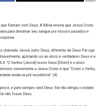
ue fizeram com Deus. A Bíblia ensina que Jesus Cristo
umana para derramar seu sangue por nossos pecados e
corpórea.
 chamado Jeová, outro Deus, diferente de Deus Pai cujo
biavelmente, aplicando-os ao único e verdadeiro Deus e a
:4: “O Senhor [Jeová] nosso Deus [Eloim] é o único
mórmons concernente a Jesus Cristo é que “Cristo o Verbo,
vindade ainda na pré-existência”. (4)
gora é, e para sempre será Deus. Ele não atingiu o estado
Ele não fosse Deus.