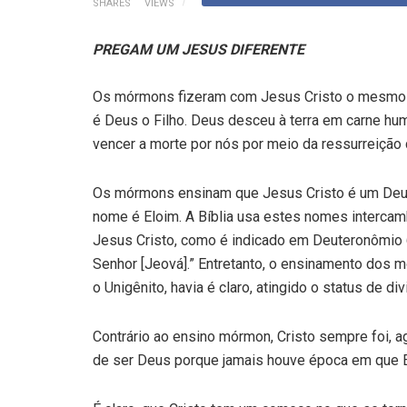
SHARES
VIEWS
PREGAM UM JESUS DIFERENTE
Os mórmons fizeram com Jesus Cristo o mesmo q
é Deus o Filho. Deus desceu à terra em carne h
vencer a morte por nós por meio da ressurreição 
Os mórmons ensinam que Jesus Cristo é um Deus
nome é Eloim. A Bíblia usa estes nomes intercam
Jesus Cristo, como é indicado em Deuteronômio 6
Senhor [Jeová].” Entretanto, o ensinamento dos 
o Unigênito, havia é claro, atingido o status de di
Contrário ao ensino mórmon, Cristo sempre foi, a
de ser Deus porque jamais houve época em que 