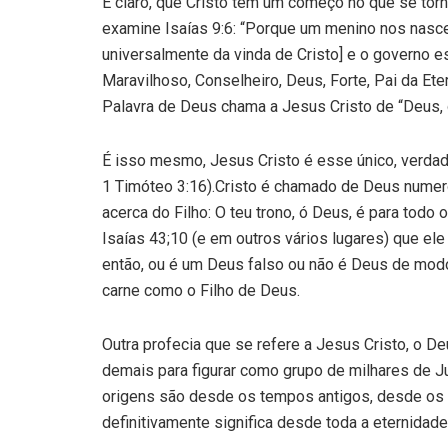
É claro, que Cristo tem um começo no que se tor
examine Isaías 9:6: “Porque um menino nos nasceu
universalmente da vinda de Cristo] e o governo 
Maravilhoso, Conselheiro, Deus, Forte, Pai da Eter
Palavra de Deus chama a Jesus Cristo de “Deus, 
É isso mesmo, Jesus Cristo é esse único, verdade
1 Timóteo 3:16).Cristo é chamado de Deus numer
acerca do Filho: O teu trono, ó Deus, é para tod
Isaías 43;10 (e em outros vários lugares) que ele
então, ou é um Deus falso ou não é Deus de modo
carne como o Filho de Deus.
Outra profecia que se refere a Jesus Cristo, o D
demais para figurar como grupo de milhares de Jud
origens são desde os tempos antigos, desde os d
definitivamente significa desde toda a eternidad