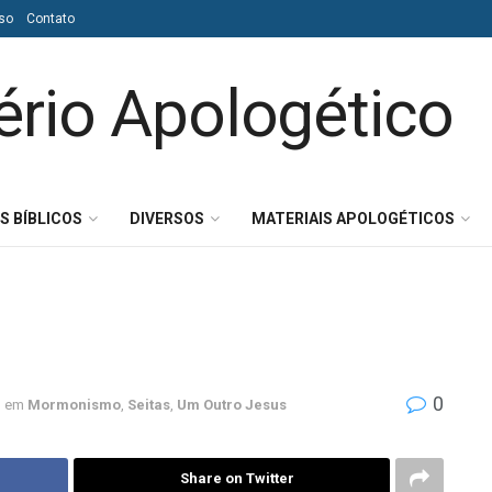
so
Contato
S BÍBLICOS
DIVERSOS
MATERIAIS APOLOGÉTICOS
0
em
Mormonismo
,
Seitas
,
Um Outro Jesus
Share on Twitter