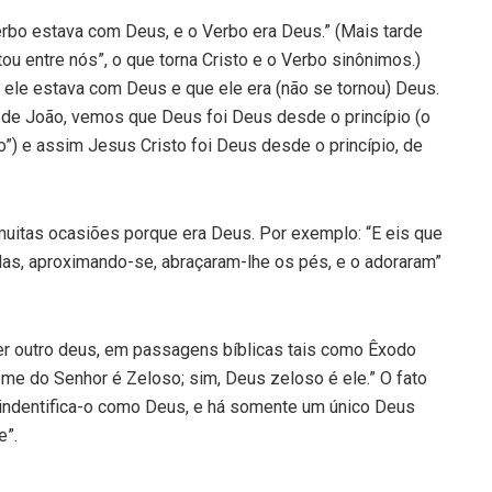
Verbo estava com Deus, e o Verbo era Deus.” (Mais tarde
ou entre nós”, o que torna Cristo e o Verbo sinônimos.)
 ele estava com Deus e que ele era (não se tornou) Deus.
o de João, vemos que Deus foi Deus desde o princípio (o
o”) e assim Jesus Cristo foi Deus desde o princípio, de
uitas ocasiões porque era Deus. Por exemplo: “E eis que
elas, aproximando-se, abraçaram-lhe os pés, e o adoraram”
uer outro deus, em passagens bíblicas tais como Êxodo
ome do Senhor é Zeloso; sim, Deus zeloso é ele.” O fato
o, indentifica-o como Deus, e há somente um único Deus
e”.