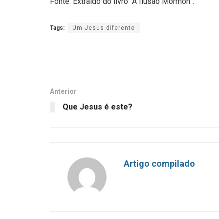
Fonte: Extraído do livro “A Ilusão Mórmon”.
Tags:
Um Jesus diferente
Anterior
Que Jesus é este?
Artigo compilado