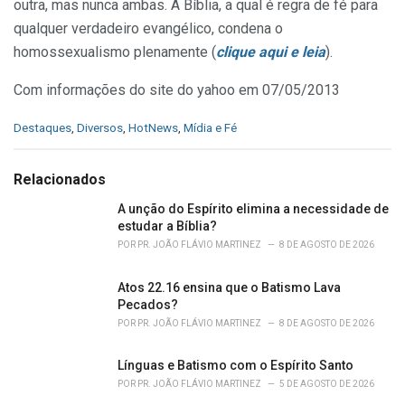
outra, mas nunca ambas. A Bíblia, a qual é regra de fé para
qualquer verdadeiro evangélico, condena o
homossexualismo plenamente (
clique aqui e leia
).
Com informações do site do yahoo em 07/05/2013
C
Destaques
,
Diversos
,
HotNews
,
Mídia e Fé
a
t
e
Relacionados
g
o
A unção do Espírito elimina a necessidade de
r
estudar a Bíblia?
i
POR
PR. JOÃO FLÁVIO MARTINEZ
8 DE AGOSTO DE 2026
e
s
Atos 22.16 ensina que o Batismo Lava
:
Pecados?
POR
PR. JOÃO FLÁVIO MARTINEZ
8 DE AGOSTO DE 2026
Línguas e Batismo com o Espírito Santo
POR
PR. JOÃO FLÁVIO MARTINEZ
5 DE AGOSTO DE 2026