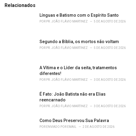
g
Relacionados
o
r
Línguas e Batismo com o Espírito Santo
i
POR
PR. JOÃO FLÁVIO MARTINEZ
5 DE AGOSTO DE 2026
e
s
:
Segundo a Bíblia, os mortos não voltam
POR
PR. JOÃO FLÁVIO MARTINEZ
5 DE AGOSTO DE 2026
A Vítima e o Líder da seita, tratamentos
diferentes!
POR
PR. JOÃO FLÁVIO MARTINEZ
3 DE AGOSTO DE 2026
É Fato: João Batista não era Elias
reencarnado
POR
PR. JOÃO FLÁVIO MARTINEZ
3 DE AGOSTO DE 2026
Como Deus Preservou Sua Palavra
POR
ENVIADO POR EMAIL
2 DE AGOSTO DE 2026