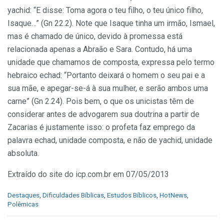
yachid: “E disse: Toma agora o teu filho, o teu único filho,
Isaque…” (Gn 22.2). Note que Isaque tinha um irmão, Ismael,
mas é chamado de único, devido à promessa está
relacionada apenas a Abraão e Sara. Contudo, há uma
unidade que chamamos de composta, expressa pelo termo
hebraico echad: “Portanto deixará o homem o seu pai e a
sua mãe, e apegar-se-á à sua mulher, e serão ambos uma
carne” (Gn 2.24). Pois bem, o que os unicistas têm de
considerar antes de advogarem sua doutrina a partir de
Zacarias é justamente isso: o profeta faz emprego da
palavra echad, unidade composta, e não de yachid, unidade
absoluta.
Extraído do site do icp.com.br em 07/05/2013
C
Destaques
,
Dificuldades Bíblicas
,
Estudos Bíblicos
,
HotNews
,
a
Polêmicas
t
e