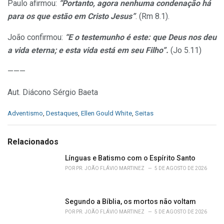
Paulo afirmou:
“Portanto, agora nenhuma condenação há
para os que estão em Cristo Jesus”
. (Rm 8.1).
João confirmou:
“E o testemunho é este: que Deus nos deu
a vida eterna; e esta vida está em seu Filho”.
(Jo 5.11)
———
Aut. Diácono Sérgio Baeta
C
Adventismo
,
Destaques
,
Ellen Gould White
,
Seitas
a
t
e
Relacionados
g
o
Línguas e Batismo com o Espírito Santo
r
POR
PR. JOÃO FLÁVIO MARTINEZ
5 DE AGOSTO DE 2026
i
e
s
Segundo a Bíblia, os mortos não voltam
:
POR
PR. JOÃO FLÁVIO MARTINEZ
5 DE AGOSTO DE 2026