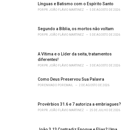
i
Línguas e Batismo com o Espírito Santo
e
POR
PR. JOÃO FLÁVIO MARTINEZ
5 DE AGOSTO DE 2026
s
:
Segundo a Bíblia, os mortos não voltam
POR
PR. JOÃO FLÁVIO MARTINEZ
5 DE AGOSTO DE 2026
A Vítima e o Líder da seita, tratamentos
diferentes!
POR
PR. JOÃO FLÁVIO MARTINEZ
3 DE AGOSTO DE 2026
Como Deus Preservou Sua Palavra
POR
ENVIADO POR EMAIL
2 DE AGOSTO DE 2026
Provérbios 31.6 e 7 autoriza a embriagues?
POR
PR. JOÃO FLÁVIO MARTINEZ
25 DE JULHO DE 2026
João 3.13 Contradiz Enoque e Elias? Uma