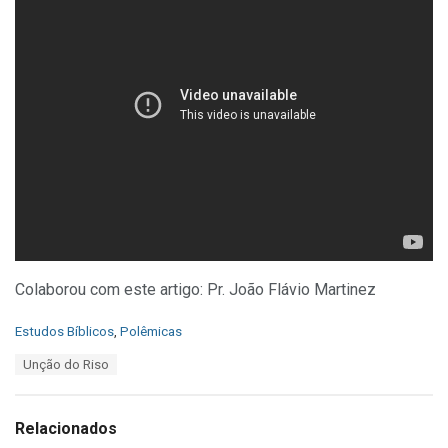
Colaborou com este artigo: Pr. João Flávio Martinez
C
Estudos Bíblicos
,
Polêmicas
a
T
Unção do Riso
t
a
e
g
g
s
o
Relacionados
:
r