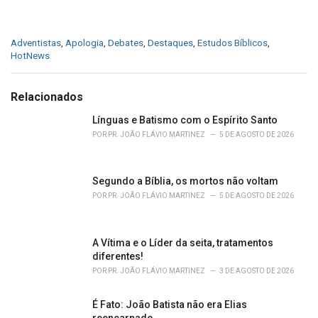
C
Adventistas
,
Apologia
,
Debates
,
Destaques
,
Estudos Bíblicos
,
a
HotNews
t
e
g
Relacionados
o
r
Línguas e Batismo com o Espírito Santo
i
POR
PR. JOÃO FLÁVIO MARTINEZ
5 DE AGOSTO DE 2026
e
s
:
Segundo a Bíblia, os mortos não voltam
POR
PR. JOÃO FLÁVIO MARTINEZ
5 DE AGOSTO DE 2026
A Vítima e o Líder da seita, tratamentos
diferentes!
POR
PR. JOÃO FLÁVIO MARTINEZ
3 DE AGOSTO DE 2026
É Fato: João Batista não era Elias
reencarnado