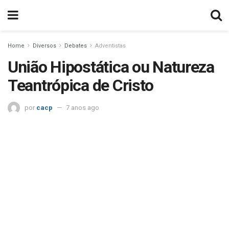
Home
Diversos
Debates
Adventistas
União Hipostática ou Natureza
Teantrópica de Cristo
por
cacp
7 anos ago