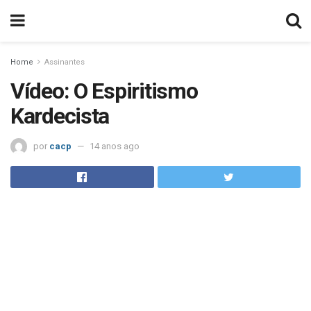
Home
Assinantes
Vídeo: O Espiritismo
Kardecista
por
cacp
14 anos ago