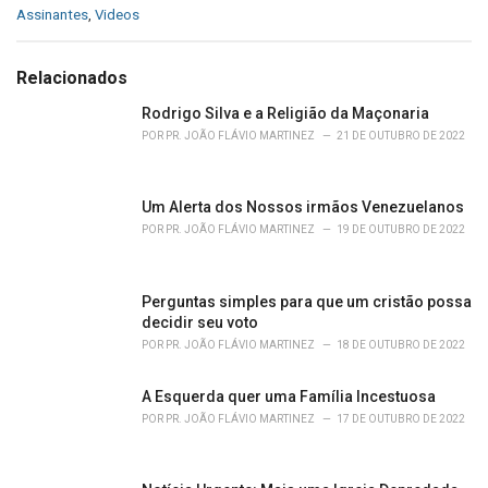
C
Assinantes
,
Videos
a
t
e
Relacionados
g
o
Rodrigo Silva e a Religião da Maçonaria
r
POR
PR. JOÃO FLÁVIO MARTINEZ
21 DE OUTUBRO DE 2022
i
e
s
Um Alerta dos Nossos irmãos Venezuelanos
:
POR
PR. JOÃO FLÁVIO MARTINEZ
19 DE OUTUBRO DE 2022
Perguntas simples para que um cristão possa
decidir seu voto
POR
PR. JOÃO FLÁVIO MARTINEZ
18 DE OUTUBRO DE 2022
A Esquerda quer uma Família Incestuosa
POR
PR. JOÃO FLÁVIO MARTINEZ
17 DE OUTUBRO DE 2022