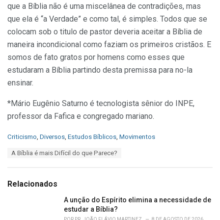
que a Bíblia não é uma miscelânea de contradições, mas
que ela é “a Verdade” e como tal, é simples. Todos que se
colocam sob o titulo de pastor deveria aceitar a Bíblia de
maneira incondicional como faziam os primeiros cristãos. E
somos de fato gratos por homens como esses que
estudaram a Bíblia partindo desta premissa para no-la
ensinar.
*Mário Eugênio Saturno é tecnologista sênior do INPE,
professor da Fafica e congregado mariano.
C
Criticismo
,
Diversos
,
Estudos Bíblicos
,
Movimentos
a
T
A Bíblia é mais Difícil do que Parece?
t
a
e
g
g
s
o
Relacionados
:
r
i
A unção do Espírito elimina a necessidade de
e
estudar a Bíblia?
s
POR
PR. JOÃO FLÁVIO MARTINEZ
8 DE AGOSTO DE 2026