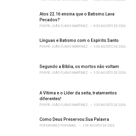
:
Atos 22.16 ensina que o Batismo Lava
Pecados?
POR
PR. JOÃO FLÁVIO MARTINEZ
8 DE AGOSTO DE 2026
Línguas e Batismo com o Espírito Santo
POR
PR. JOÃO FLÁVIO MARTINEZ
5 DE AGOSTO DE 2026
Segundo a Bíblia, os mortos não voltam
POR
PR. JOÃO FLÁVIO MARTINEZ
5 DE AGOSTO DE 2026
A Vítima e o Líder da seita, tratamentos
diferentes!
POR
PR. JOÃO FLÁVIO MARTINEZ
3 DE AGOSTO DE 2026
Como Deus Preservou Sua Palavra
POR
ENVIADO POR EMAIL
2 DE AGOSTO DE 2026