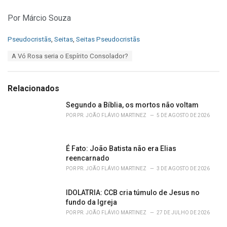
Por Márcio Souza
C
Pseudocristãs
,
Seitas
,
Seitas Pseudocristãs
a
T
A Vó Rosa seria o Espírito Consolador?
t
a
e
g
g
s
o
Relacionados
:
r
i
Segundo a Bíblia, os mortos não voltam
e
POR
PR. JOÃO FLÁVIO MARTINEZ
5 DE AGOSTO DE 2026
s
:
É Fato: João Batista não era Elias
reencarnado
POR
PR. JOÃO FLÁVIO MARTINEZ
3 DE AGOSTO DE 2026
IDOLATRIA: CCB cria túmulo de Jesus no
fundo da Igreja
POR
PR. JOÃO FLÁVIO MARTINEZ
27 DE JULHO DE 2026