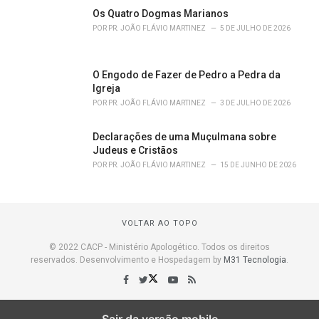
Os Quatro Dogmas Marianos
POR
PR. JOÃO FLÁVIO MARTINEZ
5 DE JULHO DE 2026
O Engodo de Fazer de Pedro a Pedra da
Igreja
POR
PR. JOÃO FLÁVIO MARTINEZ
3 DE JULHO DE 2026
Declarações de uma Muçulmana sobre
Judeus e Cristãos
POR
PR. JOÃO FLÁVIO MARTINEZ
15 DE JUNHO DE 2026
VOLTAR AO TOPO
© 2022 CACP - Ministério Apologético. Todos os direitos
reservados. Desenvolvimento e Hospedagem by
M31 Tecnologia
.
Sair da versão mobile