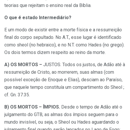
teorias que rejeitam o ensino real da Bíblia.
O que é estado Intermediário?
E um modo de existir entre a morte física e a ressurreição
final do corpo sepultado. No A.T., esse lugar é identificado
como sheol (no hebraico), e no N.T. como Hades (no grego).
Os dois termos dizem respeito ao reino da morte.
A) OS MORTOS –
JUSTOS. Todos os justos, de Adão até à
ressurreição de Cristo, ao morrerem, suas almas (com
possível exceção de Enoque e Elias), desciam ao Paraíso,
que naquele tempo constituía um compartimento do Sheol ;
cf. Gn. 37.35.
B) OS MORTOS – ÍMPIOS.
Desde o tempo de Adão até o
julgamento do GTB, as almas dos ímpios seguem para o
mundo invisível, ou seja, o Sheol ou Hades aguardando o
julgamento final quando serão lançados no Lago de Fogo;