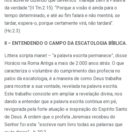
nos adverte dizendo que devemos “manejar bem a Palavra
da verdade.”(II Tm.2.15). “Porque a visão é ainda para o
tempo determinado, e até ao fim falará e não mentirá; se
tardar, espera-o, porque certamente virá, não tardará”.
(Hc.2.3).
II – ENTENDENDO O CAMPO DA ESCATOLOGIA BÍBLICA.
Littera scripta manet – “a palavra escrita permanece”, disse
Horácio na Roma Antiga a mais de 2.000 anos atrás. O que
caracteriza o vislumbre do cumprimento das profecia no
palco da escatologia, é a maneira de como Deus trabalha
para mostrar a sua vontade, revelada na palavra escrita.
Este trabalho consiste em ampliar a revelação divina, nos
dando a entender que a palavra escrita continua em pé,
revigorada pela forte atuação e inspiração do Espírito Santo
de Deus. A ordem que o profeta Jeremias recebeu do
Senhor foi esta: “escreve num livro todas as palavras que