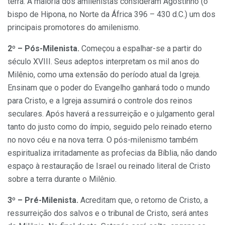
terra. A maioria dos amilenistas consideram Agostinho (o
bispo de Hipona, no Norte da África 396 – 430 d.C.) um dos
principais promotores do amilenismo.
2º – Pós-Milenista.
Começou a espalhar-se a partir do
século XVIII. Seus adeptos interpretam os mil anos do
Milênio, como uma extensão do período atual da Igreja.
Ensinam que o poder do Evangelho ganhará todo o mundo
para Cristo, e a Igreja assumirá o controle dos reinos
seculares. Após haverá a ressurreição e o julgamento geral
tanto do justo como do ímpio, seguido pelo reinado eterno
no novo céu e na nova terra. O pós-milenismo também
espiritualiza irritadamente as profecias da Bíblia, não dando
espaço à restauração de Israel ou reinado literal de Cristo
sobre a terra durante o Milênio.
3º – Pré-Milenista.
Acreditam que, o retorno de Cristo, a
ressurreição dos salvos e o tribunal de Cristo, será antes