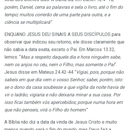
porém, Daniel, cerra as palavras e sela o livro, até o fim do
tempo; muitos correrão de uma parte para outra, e a
ciência se multiplicará”
.
ENQUANO JESUS DEU SINAIS A SEUS DISCÍPULOS para
observar que indicou seu retorno, ele disse claramente que
não sabia a data exata, exceto o Pai. Em Marcos 13.32,
lemos: “
Mas a respeito daquele dia e hora ninguém sabe,
nem os anjos no céu, nem o Filho, mas somente o Pai
“.
Jesus disse em Mateus 24.42-44 “
Vigiai, pois, porque não
sabeis em que dia vem o vosso Senhor; sabei, porém, isto:
se o dono da casa soubesse a que vigília da noite havia de
vir o ladrão, vigiaria e não deixaria minar a sua casa. Por
isso ficai também vós apercebidos; porque numa hora em
que não penseis, virá o Filho do homem
.”
A Bíblia não diz a data da vinda de Jesus Cristo e muito
menos quando será o fim do mundo, mas Deus fez a