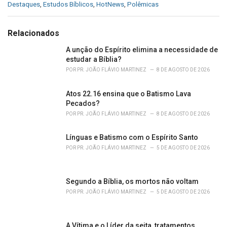
C
Destaques
,
Estudos Bíblicos
,
HotNews
,
Polêmicas
a
t
e
Relacionados
g
o
A unção do Espírito elimina a necessidade de
r
estudar a Bíblia?
i
POR
PR. JOÃO FLÁVIO MARTINEZ
8 DE AGOSTO DE 2026
e
s
Atos 22.16 ensina que o Batismo Lava
:
Pecados?
POR
PR. JOÃO FLÁVIO MARTINEZ
8 DE AGOSTO DE 2026
Línguas e Batismo com o Espírito Santo
POR
PR. JOÃO FLÁVIO MARTINEZ
5 DE AGOSTO DE 2026
Segundo a Bíblia, os mortos não voltam
POR
PR. JOÃO FLÁVIO MARTINEZ
5 DE AGOSTO DE 2026
A Vítima e o Líder da seita, tratamentos