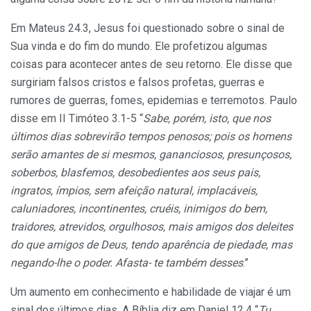
Em Mateus 24.3, Jesus foi questionado sobre o sinal de
Sua vinda e do fim do mundo. Ele profetizou algumas
coisas para acontecer antes de seu retorno. Ele disse que
surgiriam falsos cristos e falsos profetas, guerras e
rumores de guerras, fomes, epidemias e terremotos. Paulo
disse em II Timóteo 3.1-5 “
Sabe, porém, isto, que nos
últimos dias sobrevirão tempos penosos; pois os homens
serão amantes de si mesmos, gananciosos, presunçosos,
soberbos, blasfemos, desobedientes aos seus pais,
ingratos, ímpios, sem afeição natural, implacáveis,
caluniadores, incontinentes, cruéis, inimigos do bem,
traidores, atrevidos, orgulhosos, mais amigos dos deleites
do que amigos de Deus, tendo aparência de piedade, mas
negando-lhe o poder. Afasta- te também desses
.”
Um aumento em conhecimento e habilidade de viajar é um
sinal dos últimos dias. A Bíblia diz em Daniel 12.4 “
Tu,