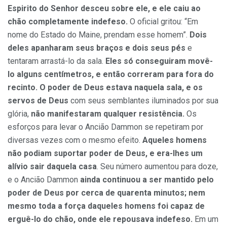
Espirito do Senhor desceu sobre ele, e ele caiu ao
chão completamente indefeso.
O oficial gritou: “Em
nome do Estado do Maine, prendam esse homem”.
Dois
deles apanharam seus braços e dois seus pés
e
tentaram arrastá-lo da sala.
Eles só conseguiram movê-
lo alguns centímetros, e então correram para fora do
recinto. O poder de Deus estava naquela sala, e os
servos de Deus
com seus semblantes iluminados por sua
glória,
não manifestaram qualquer resistência.
Os
esforços para levar o Ancião Dammon se repetiram por
diversas vezes com o mesmo efeito.
Aqueles homens
não podiam suportar poder de Deus, e era-lhes um
alívio sair daquela casa
. Seu número aumentou para doze,
e o Ancião Dammon
ainda continuou a ser mantido pelo
poder de Deus por cerca de quarenta minutos; nem
mesmo toda a força daqueles homens foi capaz de
erguê-lo do chão, onde ele repousava indefeso.
Em um