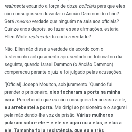
realmente
exaurido a força de doze
policiais
para que eles
não conseguissem levantar o Ancião Dammon do chão?
Será
mesmo
verdade que ninguém na sala aos oficiais?
Quinze anos depois, ao fazer essas afrmações, estaria
Ellen White
realmente
dizendo a verdade?
Não, Ellen não disse a verdade de acordo com o
testemunho sob juramento apresentado no tribunal no dia
seguinte, quando Israel Dammon (o Ancião Dammon)
compareceu perante o juiz e foi julgado pelas acusações:
“[Oficial] Joseph Moulton, sob juramento. ‘Quando fui
prender o prisioneiro,
eles fecharam a porta na minha
cara.
Percebendo que eu não conseguiria ter acesso a ele,
eu arrebentei a porta.
Me dirigi ao prisioneiro e o segurei
pela mão dando-lhe voz de prisão.
Várias mulheres
pularam sobre ele – e ele se agarrou a elas, e elas a
ele. Tamanha foi a resistência, que eu e três