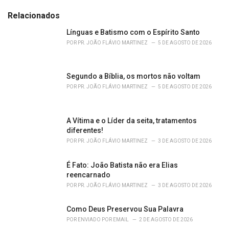
t
e
Relacionados
g
o
Línguas e Batismo com o Espírito Santo
r
POR
PR. JOÃO FLÁVIO MARTINEZ
5 DE AGOSTO DE 2026
i
e
s
Segundo a Bíblia, os mortos não voltam
:
POR
PR. JOÃO FLÁVIO MARTINEZ
5 DE AGOSTO DE 2026
A Vítima e o Líder da seita, tratamentos
diferentes!
POR
PR. JOÃO FLÁVIO MARTINEZ
3 DE AGOSTO DE 2026
É Fato: João Batista não era Elias
reencarnado
POR
PR. JOÃO FLÁVIO MARTINEZ
3 DE AGOSTO DE 2026
Como Deus Preservou Sua Palavra
POR
ENVIADO POR EMAIL
2 DE AGOSTO DE 2026