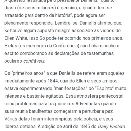
A questão levantada pelo presidente Daniells, “quanto
disso (de seus milagres) é genuíno, e quanto tem se
arrastado para dentro da história”, pode agora ser
plenamente respondida. Lembre-se: Daniells afirmou que,
se
houve algum suposto milagre associado às visões de
Ellen White, isso Só pode ter ocorrido nos primeiros anos.
E eles (os membros da Conferência) não tinham nenhum
escrito corroborando as declarações de testemunhas
oculares
confiáveis.
Os “primeiros anos” a que Daniells se refere eram aqueles
imediatamente após 1844, quando Ellen e seus amigos
estava experimentando “manifestações” do “Espírito” muito
intensas e bastante agitadas. Essa atmosfera pentecostal
criou problemas para os pioneiros Adventistas quando
suas reunia barulhentas começaram a perturbar a paz.
Várias delas foram interrompidas pela polícia, e seus
líderes detidos. A edição de abril de 1845 do
Daily Eastern