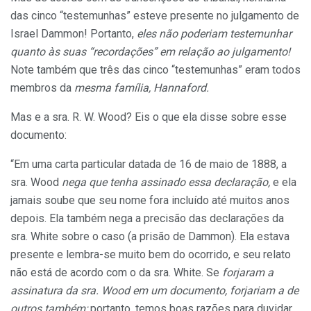
das cinco “testemunhas” esteve presente no julgamento de
Israel Dammon! Portanto,
eles não poderiam testemunhar
quanto às suas “recordações” em relação ao julgamento!
Note também que três das cinco “testemunhas” eram todos
membros da
mesma família, Hannaford.
Mas e a sra. R. W. Wood? Eis o que ela disse sobre esse
documento:
“Em uma carta particular datada de 16 de maio de 1888, a
sra. Wood
nega que tenha assinado essa declaração,
e ela
jamais soube que seu nome fora incluído até muitos anos
depois. Ela também nega a precisão das declarações da
sra. White sobre o caso (a prisão de Dammon). Ela estava
presente e lembra-se muito bem do ocorrido, e seu relato
não está de acordo com o da sra. White. Se
forjaram a
assinatura da sra. Wood em um documento, forjariam a de
outros também;
portanto, temos boas razões para duvidar