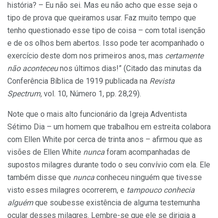
história? – Eu não sei. Mas eu não acho que esse seja o
tipo de prova que queiramos usar. Faz muito tempo que
tenho questionado esse tipo de coisa – com total isenção
e de os olhos bem abertos. Isso pode ter acompanhado o
exercício deste dom nos primeiros anos, mas
certamente
não aconteceu
nos últimos dias!” (Citado das minutas da
Conferência Bíblica de 1919 publicada na
Revista
Spectrum,
vol. 10, Número 1, pp. 28,29).
Note que o mais alto funcionário da Igreja Adventista
Sétimo Dia – um homem que trabalhou em estreita colabora
com Ellen White por cerca de trinta anos – afirmou que as
visões de Ellen White
nunca
foram acompanhadas de
supostos milagres durante todo o seu convívio com ela. Ele
também disse que
nunca
conheceu ninguém que tivesse
visto esses milagres ocorrerem, e
tampouco conhecia
alguém
que soubesse existência de alguma testemunha
ocular desses milagres. Lembre-se que ele se dirigia a