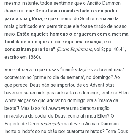
mesmo instante, todos sentimos que o Ancião Dammon
deveria ir;
que Deus havia manifestado o seu poder
para a sua glória,
e que o nome do Senhor seria ainda
mais glorificado em permitir que ele fosse tirado de nosso
meio.
Então aqueles homens o ergueram com a mesma
facilidade com que se carrega uma criança, e o
conduziram para fora”
(Dons Espirituais,
vol.2; pp. 40,41,
escrito em 1860).
Você observou que essas “manifestações sobrenaturais”
ocorreram no “primeiro dia da semana”, no domingo? Ao
que parece. Deus não se importou de os Adventistas
haverem se reunido para adorá-lo no domingo, embora Ellen
White alegasse que adorar no domingo era a “marca da
besta”! Mas isso foi
realmente
urna demonstração
miraculosa do poder de Deus, como afirmou Ellen? O
Espírito de Deus
realmente
manteve o Ancião Dammon
inerte e indefeso no chão por quarenta minutos? Terra Deus