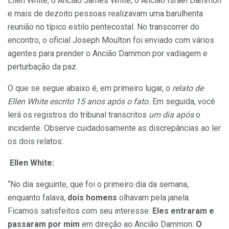
Ellen White, o Ancião James White, o Ancião Israel Dammon
e mais de dezoito pessoas realizavam uma barulhenta
reunião no típico estilo pentecostal. No transcorrer do
encontro, o oficial Joseph Moulton foi enviado com vários
agentes para prender o Ancião Dammon por vadiagem e
perturbação da paz.
O que se segue abaixo é, em primeiro lugar, o
relato de
Ellen White escrito 15 anos após o fato.
Em seguida, você
lerá os registros do tribunal transcritos
um dia após
o
incidente. Observe cuidadosamente as discrepâncias ao ler
os dois relatos:
Ellen White:
“No dia seguinte, que foi o primeiro dia da semana,
enquanto falava,
dois homens
olhavam pela janela.
Ficamos satisfeitos com seu interesse.
Eles entraram e
passaram por mim
em direção ao Ancião Dammon.
O