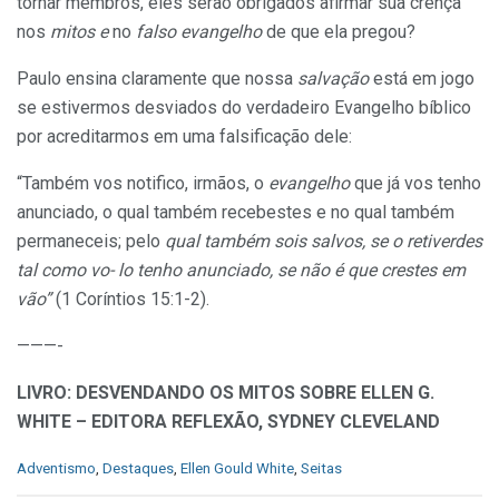
tornar membros, eles serão obrigados afirmar sua crença
nos
mitos e
no
falso evangelho
de que ela pregou?
Paulo ensina claramente que nossa
salvação
está em jogo
se estivermos desviados do verdadeiro Evangelho bíblico
por acreditarmos em uma falsificação dele:
“Também vos notifico, irmãos, o
evangelho
que já vos tenho
anunciado, o qual também recebestes e no qual também
permaneceis; pelo
qual também sois salvos, se o retiverdes
tal como vo- lo tenho anunciado, se não é que crestes em
vão”
(1 Coríntios 15:1-2).
———-
LIVRO: DESVENDANDO OS MITOS SOBRE ELLEN G.
WHITE – EDITORA REFLEXÃO,
SYDNEY CLEVELAND
C
Adventismo
,
Destaques
,
Ellen Gould White
,
Seitas
a