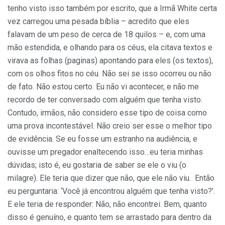
tenho visto isso também por escrito, que a Irmã White certa
vez carregou uma pesada bíblia – acredito que eles
falavam de um peso de cerca de 18 quilos – e, com uma
mão estendida, e olhando para os céus, ela citava textos e
virava as folhas (paginas) apontando para eles (os textos),
com os olhos fitos no céu. Não sei se isso ocorreu ou não
de fato. Não estou certo. Eu não vi acontecer, e não me
recordo de ter conversado com alguém que tenha visto.
Contudo, irmãos, não considero esse tipo de coisa como
uma prova incontestável. Não creio ser esse o melhor tipo
de evidência. Se eu fosse um estranho na audiência, e
ouvisse um pregador enaltecendo isso…eu teria minhas
dúvidas; isto é, eu gostaria de saber se ele o viu (o
milagre). Ele teria que dizer que não, que ele não viu. Então
eu perguntaria: ‘Você já encontrou alguém que tenha visto?’.
E ele teria de responder: Não, não encontrei. Bem, quanto
disso é genuíno, e quanto tem se arrastado para dentro da