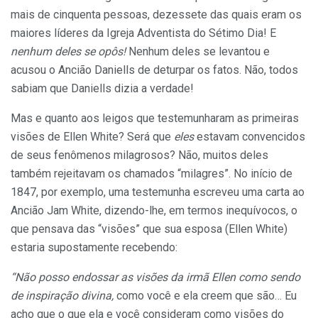
mais de cinquenta pessoas, dezessete das quais eram os
maiores líderes da Igreja Adventista do Sétimo Dia! E
nenhum deles se opôs!
Nenhum deles se levantou e
acusou o Ancião Daniells de deturpar os fatos. Não, todos
sabiam que Daniells dizia a verdade!
Mas e quanto aos leigos que testemunharam as primeiras
visões de Ellen White? Será que
eles
estavam convencidos
de seus fenômenos milagrosos? Não, muitos deles
também rejeitavam os chamados “milagres”. No início de
1847, por exemplo, uma testemunha escreveu uma carta ao
Ancião Jam White, dizendo-lhe, em termos inequívocos, o
que pensava das “visões” que sua esposa (Ellen White)
estaria supostamente recebendo:
“Não posso endossar as visões da irmã Ellen como sendo
de inspiração divina,
como você e ela creem que são… Eu
acho que o que ela e você consideram como visões do