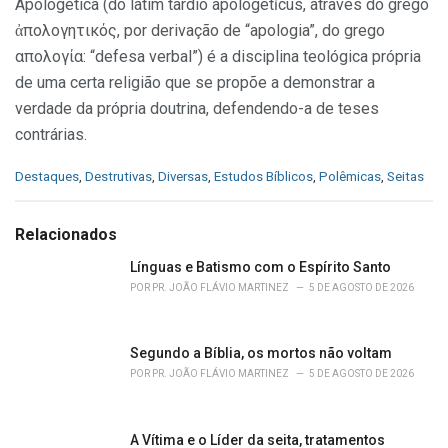
Apologética (do latim tardio apologetĭcus, através do grego
ἀπολογητικός, por derivação de “apologia”, do grego
απολογία: “defesa verbal”) é a disciplina teológica própria
de uma certa religião que se propõe a demonstrar a
verdade da própria doutrina, defendendo-a de teses
contrárias.
C
Destaques
,
Destrutivas
,
Diversas
,
Estudos Bíblicos
,
Polêmicas
,
Seitas
a
t
e
Relacionados
g
o
Línguas e Batismo com o Espírito Santo
r
POR
PR. JOÃO FLÁVIO MARTINEZ
5 DE AGOSTO DE 2026
i
e
s
Segundo a Bíblia, os mortos não voltam
:
POR
PR. JOÃO FLÁVIO MARTINEZ
5 DE AGOSTO DE 2026
A Vítima e o Líder da seita, tratamentos