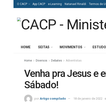
O CACP
App CACP
e-Learning
Natanael Rinaldi
Termos de U
HOME
SEITAS
MOVIMENTOS
ESTUDO
Home
Diversos
Debates
Adventistas
Venha pra Jesus e e
Sábado!
por
Artigo compilado
18 de janeiro de 2022