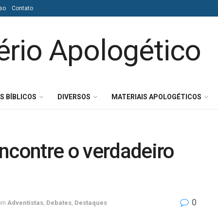
so
Contato
S BÍBLICOS
DIVERSOS
MATERIAIS APOLOGÉTICOS
ncontre o verdadeiro
0
em
Adventistas
,
Debates
,
Destaques